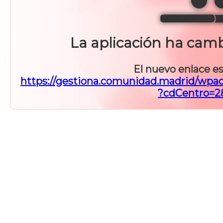
La aplicación ha cam
El nuevo enlace es
https://gestiona.comunidad.madrid/wpad
?cdCentro=2