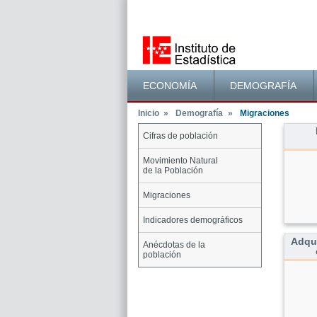
Menú principal
ECONOMÍA
DEMOGRAFÍA
Inicio
»
Demografía
»
Migraciones
Cifras de población
Menú lateral
Cuentaso
Movimiento Natural
de la Población
Migraciones
Indicadores demográficos
Adqui
Anécdotas de la
población