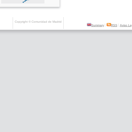
Copyright © Comunidad de Madrid
Copyright
Servicios
Summary
RSS
Aviso Le