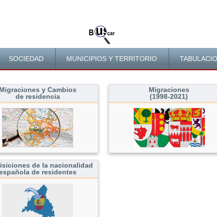
SOCIEDAD
MUNICIPIOS Y TERRITORIO
TABULACI
Migraciones y Cambios
Migraciones
ntenido principal
de residencia
(1998-2021)
siciones de la nacionalidad
española de residentes